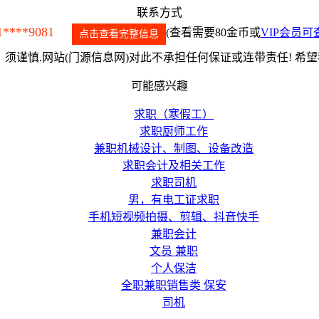
联系方式
1****9081
(查看需要80金币或
VIP会员可
点击查看完整信息
须谨慎.网站(门源信息网)对此不承担任何保证或连带责任! 希
可能感兴趣
求职（寒假工）
求职厨师工作
兼职机械设计、制图、设备改造
求职会计及相关工作
求职司机
男，有电工证求职
手机短视频拍摄、剪辑、抖音快手
兼职会计
文员 兼职
个人保洁
全职兼职销售类 保安
司机