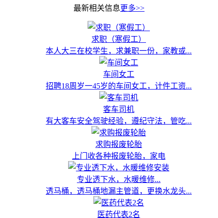
最新相关信息
更多>>
求职（寒假工）
本人大三在校学生，求兼职一份，家教或...
车间女工
招聘18周岁一45岁的车间女工，计件工资...
客车司机
有大客车安全驾驶经验，遵纪守法，管吃...
求购报废轮胎
上门收各种报废轮胎，家电
专业透下水，水暖维修...
透马桶，透马桶地漏主管道，更换水龙头...
医药代表2名